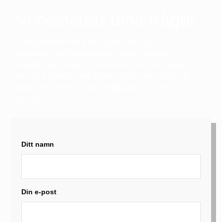
Vi besvarar dina frågor
Tveka inte att höra av dig till oss! Fyll i
formuläret så återkommer vi med svar så
snabbt som möjligt. Oavsett om du har frågor
om våra tjänster, vill ha en offert, eller bara vill
veta mer om hur vi kan hjälpa dig – vi finns här
för dig.
Ditt namn
Din e-post