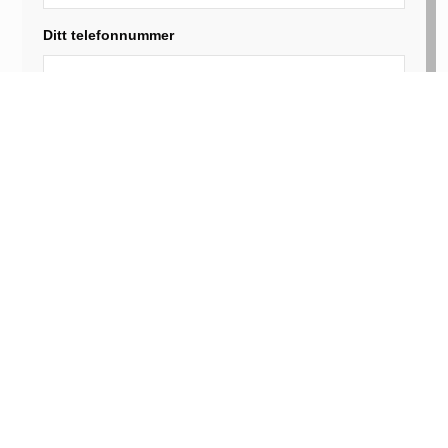
Ditt telefonnummer
Hur kan vi hjälpa dig?
Din kommun
Beskriv mer utförligt