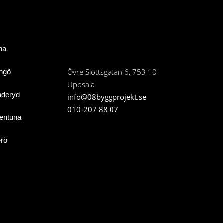
na
Övre Slottsgatan 6, 753 10
ingö
Uppsala
nderyd
info@08byggprojekt.se
010-207 88 07
lentuna
rö