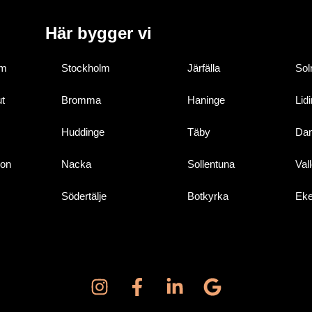
Här bygger vi
om
Stockholm
Järfälla
Sol
ut
Bromma
Haninge
Lid
Huddinge
Täby
Da
ion
Nacka
Sollentuna
Val
Södertälje
Botkyrka
Eke