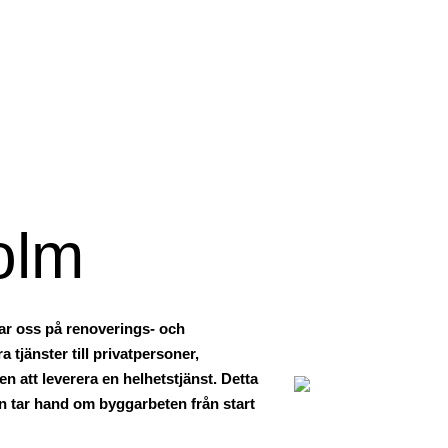
nationer – vi tar hand om
olm
rar oss på renoverings- och
 tjänster till privatpersoner,
 att leverera en helhetstjänst. Detta
en tar hand om byggarbeten från start