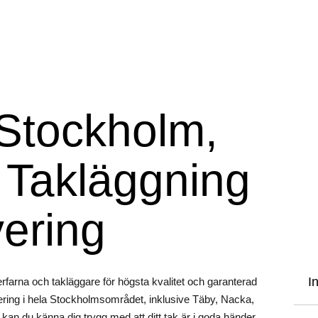
 Stockholm,
l Takläggning
ering
I
erfarna och takläggare för högsta kvalitet och garanterad
ering i hela Stockholmsområdet, inklusive Täby, Nacka,
an du känna dig trygg med att ditt tak är i goda händer.