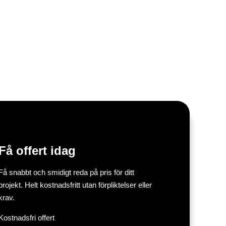
Få offert idag
Få snabbt och smidigt reda på pris för ditt
projekt. Helt kostnadsfritt utan förpliktelser eller
krav.
Kostnadsfri offert