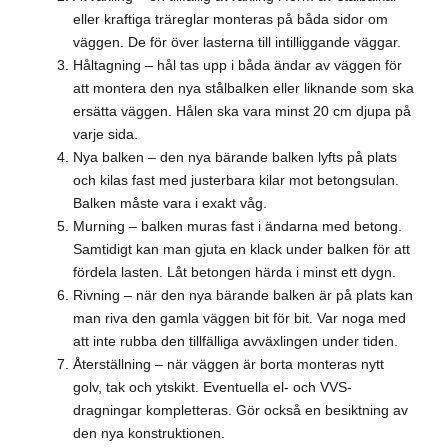
eller kraftiga träreglar monteras på båda sidor om
väggen. De för över lasterna till intilliggande väggar.
Håltagning – hål tas upp i båda ändar av väggen för
att montera den nya stålbalken eller liknande som ska
ersätta väggen. Hålen ska vara minst 20 cm djupa på
varje sida.
Nya balken – den nya bärande balken lyfts på plats
och kilas fast med justerbara kilar mot betongsulan.
Balken måste vara i exakt våg.
Murning – balken muras fast i ändarna med betong.
Samtidigt kan man gjuta en klack under balken för att
fördela lasten. Låt betongen härda i minst ett dygn.
Rivning – när den nya bärande balken är på plats kan
man riva den gamla väggen bit för bit. Var noga med
att inte rubba den tillfälliga avväxlingen under tiden.
Återställning – när väggen är borta monteras nytt
golv, tak och ytskikt. Eventuella el- och VVS-
dragningar kompletteras. Gör också en besiktning av
den nya konstruktionen.